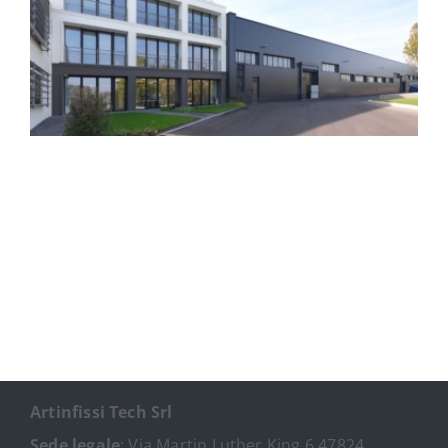
Technipes srl
Artinfissi Tech Srl
Sede legale
: Via Martin Luther King 6 47824