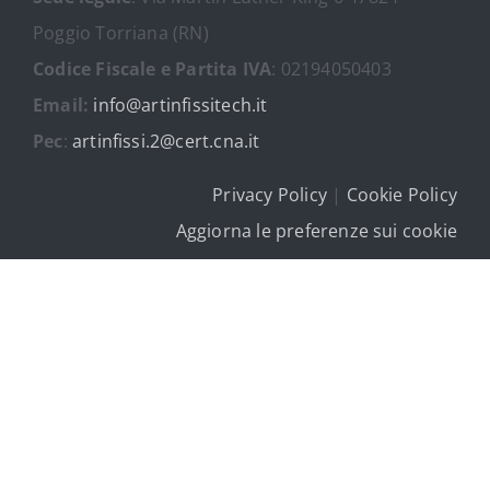
Poggio Torriana (RN)
Codice Fiscale e Partita IVA
: 02194050403
Email:
info@artinfissitech.it
Pec
:
artinfissi.2@cert.cna.it
Privacy Policy
|
Cookie Policy
Aggiorna le preferenze sui cookie
Tutti i diritti riservati • Made by
YourBoost