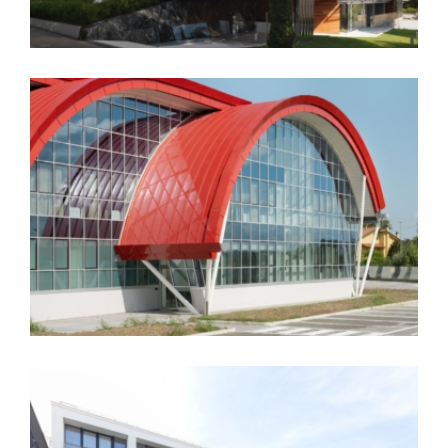
EmmeFOOD srl