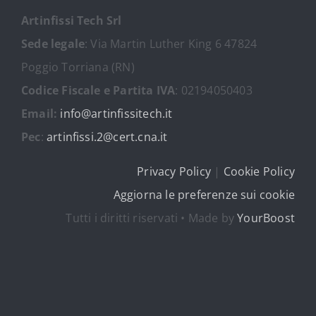
Artinfissi Tech Srl
Sede legale
: Via Martin Luther King 6 47824
Poggio Torriana (RN)
Codice Fiscale e Partita IVA
: 02194050403
Email:
info@artinfissitech.it
Pec
:
artinfissi.2@cert.cna.it
Privacy Policy
|
Cookie Policy
Aggiorna le preferenze sui cookie
Tutti i diritti riservati • Made by
YourBoost