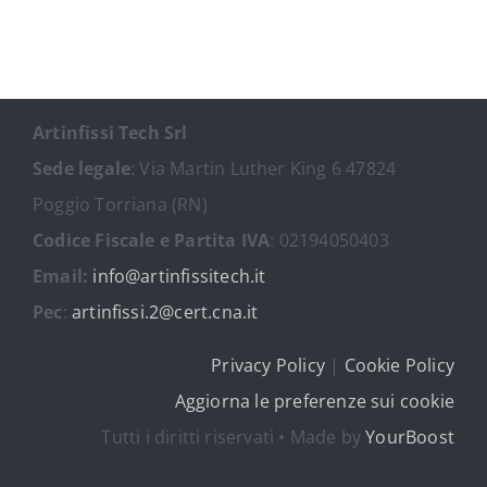
Artinfissi Tech Srl
Sede legale
: Via Martin Luther King 6 47824
Poggio Torriana (RN)
Codice Fiscale e Partita IVA
: 02194050403
Email:
info@artinfissitech.it
Pec
:
artinfissi.2@cert.cna.it
Privacy Policy
|
Cookie Policy
Aggiorna le preferenze sui cookie
Tutti i diritti riservati • Made by
YourBoost